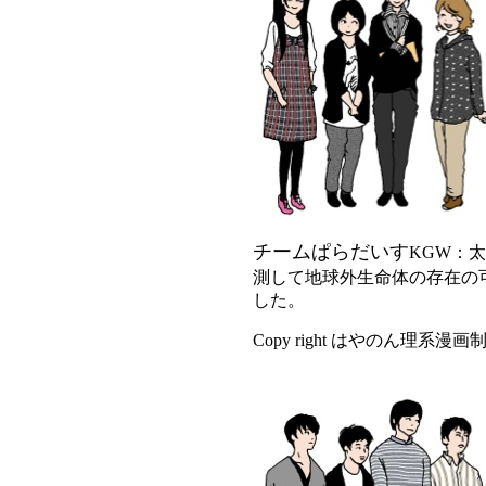
チームぱらだいす
KGW：
測して地球外生命体の存在の
した。
Copy right はやのん理系漫画