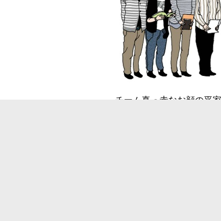
チーム真っ赤なお顔の平
座の赤色巨星ベテルギウ
段階を解明し、超新星爆
の予測に挑みました。
Copy right はやのん理系漫画