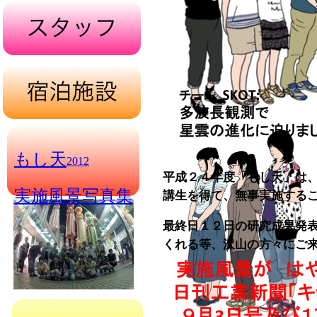
もし天
2012
平成２４年度「もし天」は
実施風景写真集
講生を得て、無事実施する
最終日１２日の研究成果発
くれる等、沢山の方々にご