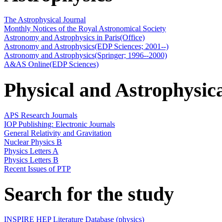
The Astrophysical Journal
Monthly Notices of the Royal Astronomical Society
Astronomy and Astrophysics in Paris(Office)
Astronomy and Astrophysics(EDP Sciences; 2001--)
Astronomy and Astrophysics(Springer; 1996--2000)
A&AS Online(EDP Sciences)
Physical and Astrophysic
APS Research Journals
IOP Publishing: Electronic Journals
General Relativity and Gravitation
Nuclear Physics B
Physics Letters A
Physics Letters B
Recent Issues of PTP
Search for the study
INSPIRE HEP Literature Database (physics)