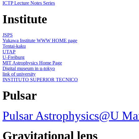
ICTP Lecture Notes Series
Institute
JSPS
Yukawa Institute WWW HOME page
Tentai-kaku
UTAP
U-Freiburg
MIT Astrophysics Home Page
Digital museum in u-tokyo
link of university
INSTITUTO SUPERIOR TECNICO
Pulsar
Pulsar Astrophysics@U Ma
Gravitational lens