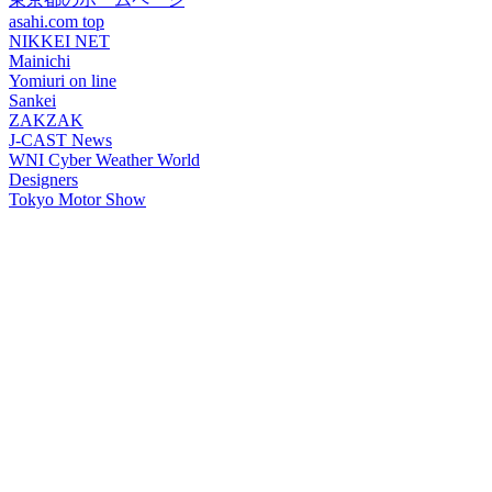
asahi.com top
NIKKEI NET
Mainichi
Yomiuri on line
Sankei
ZAKZAK
J-CAST News
WNI Cyber Weather World
Designers
Tokyo Motor Show