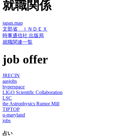
就職関係
japan.map
文部省 ＩＮＤＥＸ
時事通信社 出版局
就職関連一覧
job offer
JRECIN
aasjobs
hyperspace
LIGO Scientific Collaboration
LSC
the Astrophysics Rumor Mill
TIPTOP
u-maryland
jobs
占い