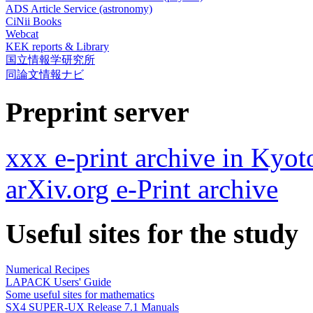
ADS Article Service (astronomy)
CiNii Books
Webcat
KEK reports & Library
国立情報学研究所
同論文情報ナビ
Preprint server
xxx e-print archive in Kyot
arXiv.org e-Print archive
Useful sites for the study
Numerical Recipes
LAPACK Users' Guide
Some useful sites for mathematics
SX4 SUPER-UX Release 7.1 Manuals