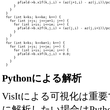
        pfield->b.x1f(k,j,i) = (az(j+1,i) - az(j,i))/pc
      }

    }

  }

  for (int k=ks; k<=ke; k++) {

    for (int j=js; j<=je+1; j++) {

      for (int i=is; i<=ie; i++) {

        pfield->b.x2f(k,j,i) = (az(j,i) - az(j,i+1))/pc
      }

    }

  }

  for (int k=ks; k<=ke+1; k++) {

    for (int j=js; j<=je; j++) {

      for (int i=is; i<=ie; i++) {

        pfield->b.x3f(k,j,i) = 0.0;

      }

    }

Pythonによる解析
VisItによる可視化は
に解析したい場合はPyt