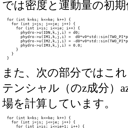
では密度と運動量の初期
  for (int k=ks; k<=ke; k++) {

    for (int j=js; j<=je; j++) {

      for (int i=is; i<=ie; i++) {

        phydro->u(IDN,k,j,i) = d0;

        phydro->u(IM1,k,j,i) =  d0*v0*std::sin(TWO_PI*p
        phydro->u(IM2,k,j,i) = -d0*v0*std::sin(TWO_PI*p
        phydro->u(IM3,k,j,i) = 0.0;

      }

    }

また、次の部分ではこれ
テンシャル（のz成分）
場を計算しています。
  for (int k=ks; k<=ke; k++) {

    for (int j=js; j<=je; j++) {

      for (int i=is; i<=ie+1; i++) {
