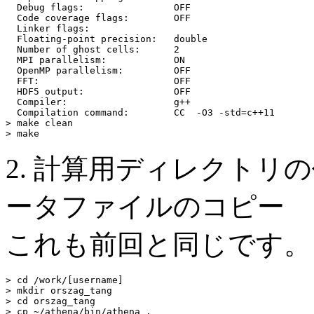
  Debug flags:                OFF

  Code coverage flags:        OFF

  Linker flags:

  Floating-point precision:   double

  Number of ghost cells:      2

  MPI parallelism:            ON

  OpenMP parallelism:         OFF

  FFT:                        OFF

  HDF5 output:                OFF

  Compiler:                   g++

  Compilation command:        CC  -O3 -std=c++11

> make clean

> make
2. 計算用ディレクトリ
ータファイルのコピー
これも前回と同じです。
> cd /work/[username]

> mkdir orszag_tang

> cd orszag_tang

> cp ~/athena/bin/athena .
