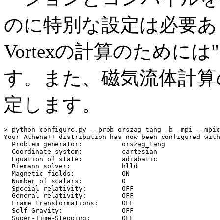
のに特別な設定は必要ありませ
Vortexの計算のためには"--p
す。また、磁気流体計算の
定します。
> python configure.py --prob orszag_tang -b -mpi --mpic
Your Athena++ distribution has now been configured with
  Problem generator:          orszag_tang

  Coordinate system:          cartesian

  Equation of state:          adiabatic

  Riemann solver:             hlld

  Magnetic fields:            ON

  Number of scalars:          0

  Special relativity:         OFF

  General relativity:         OFF

  Frame transformations:      OFF

  Self-Gravity:               OFF

  Super-Time-Stepping:        OFF
