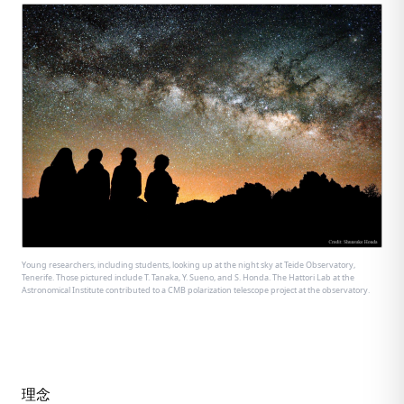
Young researchers, including students, looking up at the night sky at Teide Observatory,
Tenerife. Those pictured include T. Tanaka, Y. Sueno, and S. Honda. The Hattori Lab at the
Astronomical Institute contributed to a CMB polarization telescope project at the observatory.
理念