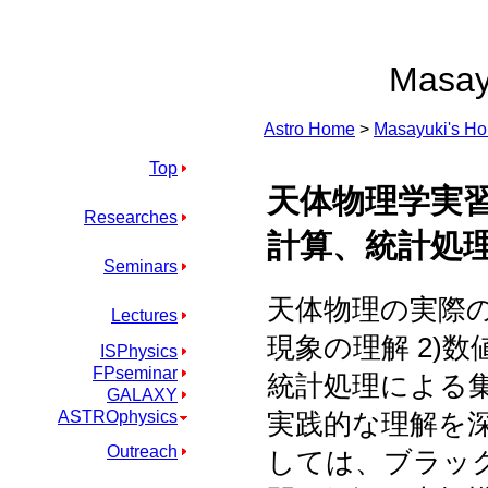
Masay
Astro Home
>
Masayuki's H
Top
天体物理学実
Researches
計算、統計処
Seminars
天体物理の実際の
Lectures
現象の理解 2)
ISPhysics
FPseminar
統計処理による
GALAXY
ASTROphysics
実践的な理解を
Outreach
しては、ブラッ