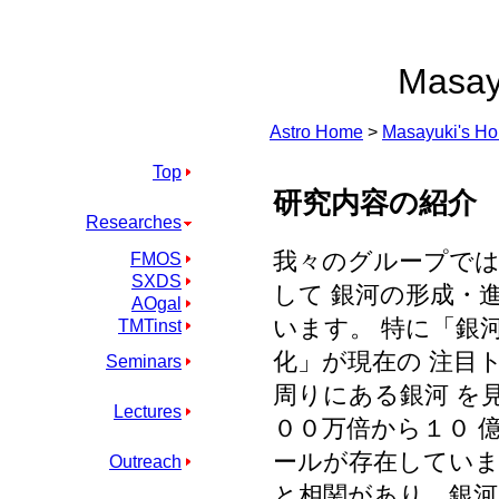
Masay
Astro Home
>
Masayuki's H
Top
研究内容の紹介
Researches
我々のグループでは
FMOS
SXDS
して 銀河の形成・
AOgal
います。 特に「銀
TMTinst
化」が現在の 注目
Seminars
周りにある銀河 を
Lectures
００万倍から１０ 
ールが存在していま
Outreach
と相関があり、銀河