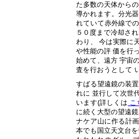
た多数の天体からの
導かれます。分光器
れていて赤外線での
５０度まで冷却され
わり、 今は実際に
や性能の評 価を行
始めて、遠方 宇宙
査を行おうとして 
すばる望遠鏡の装
れに 並行して次世
います(詳しくは
こ
に続く大型の望遠鏡
ナケア山に作る計画
本でも国立天文台を