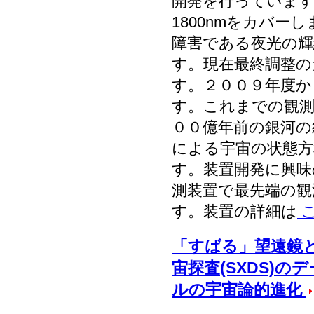
開発を行っています
1800nmをカバ
障害である夜光の輝
す。現在最終調整の
す。２００９年度か
す。これまでの観
００億年前の銀河の
による宇宙の状態方
す。装置開発に興味
測装置で最先端の観
す。装置の詳細は
「すばる」望遠鏡
宙探査(SXDS)
ルの宇宙論的進化