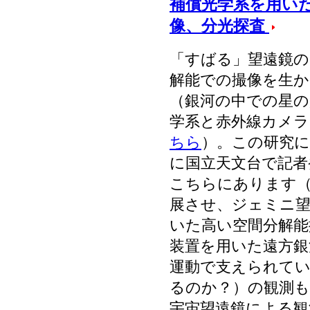
補償光学系を用い
像、分光探査
「すばる」望遠鏡の
解能での撮像を生か
（銀河の中での星の
学系と赤外線カメ
ちら
）。この研究に
に国立天文台で記者
こちらにあります
展させ、ジェミニ望
いた高い空間分解能
装置を用いた遠方銀
運動で支えられて
るのか？）の観測
宇宙望遠鏡による観