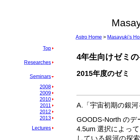
Masay
Astro Home
>
Masayuki's H
Top
4年生向けゼミ
Researches
2015年度のゼミ
Seminars
2008
2009
2010
A.「宇宙初期の銀
2011
2012
2013
GOODS-North のデ
4.5um 選択によ
Lectures
している銀河の探