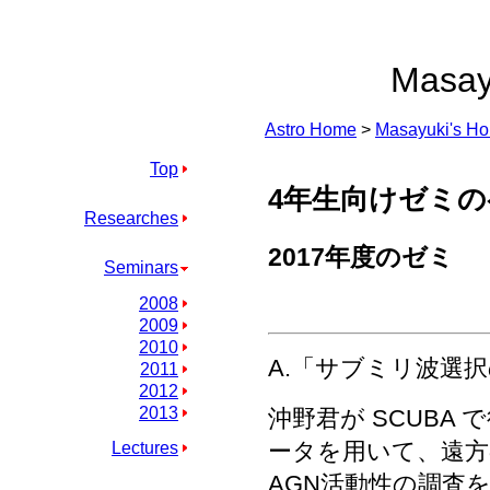
Masay
Astro Home
>
Masayuki's H
Top
4年生向けゼミ
Researches
2017年度のゼミ
Seminars
2008
2009
2010
A.「サブミリ波選
2011
2012
2013
沖野君が SCUBA で
ータを用いて、遠方
Lectures
AGN活動性の調査