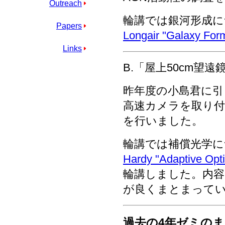
Outreach
輪講では銀河形成
Papers
Longair "Galaxy For
Links
B.「屋上50cm望
昨年度の小島君に引
高速カメラを取り
を行いました。
輪講では補償光学
Hardy "Adaptive Opti
輪講しました。内容
が良くまとまって
過去の4年ゼミの